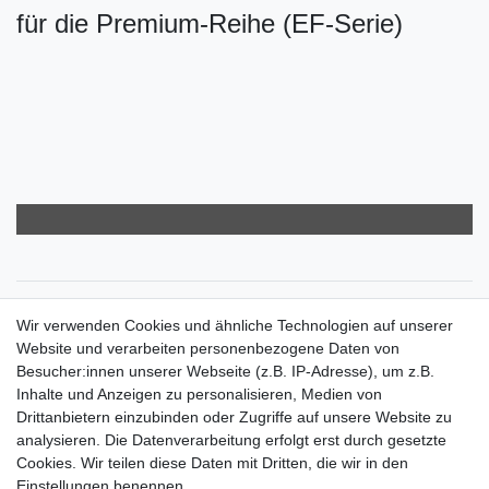
für die Premium-Reihe (EF-Serie)
Zahlungsarten
Wir verwenden Cookies und ähnliche Technologien auf unserer
Versandkosten
Website und verarbeiten personenbezogene Daten von
Der Weg zur eigenen Klimaanlage
Besucher:innen unserer Webseite (z.B. IP-Adresse), um z.B.
Inbetriebnahme & Serviceleistungen
Inhalte und Anzeigen zu personalisieren, Medien von
Für Interessierte aus der Schweiz
Drittanbietern einzubinden oder Zugriffe auf unsere Website zu
Klimaanlage = Wärmepumpe
analysieren. Die Datenverarbeitung erfolgt erst durch gesetzte
Hilfe
Cookies. Wir teilen diese Daten mit Dritten, die wir in den
Bankverbindung:
Einstellungen benennen.