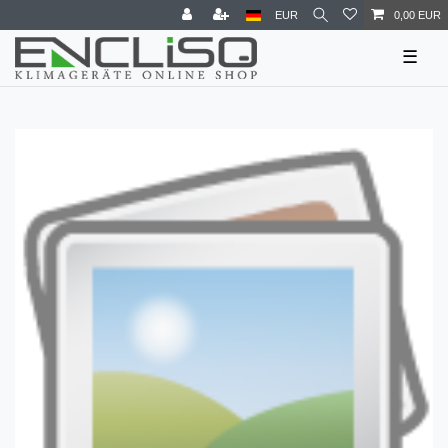
EUR
0,00 EUR
☰