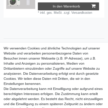
In den Warenkorb
*
inkl. ges. MwSt.
zzgl.
Versandkosten
Zahlungsarten
Wir verwenden Cookies und ähnliche Technologien auf unserer
Versandkosten
Website und verarbeiten personenbezogene Daten von
Der Weg zur eigenen Klimaanlage
Besucher:innen unserer Webseite (z.B. IP-Adresse), um z.B.
Inbetriebnahme & Serviceleistungen
Inhalte und Anzeigen zu personalisieren, Medien von
Für Interessierte aus der Schweiz
Drittanbietern einzubinden oder Zugriffe auf unsere Website zu
Klimaanlage = Wärmepumpe
analysieren. Die Datenverarbeitung erfolgt erst durch gesetzte
Hilfe
Cookies. Wir teilen diese Daten mit Dritten, die wir in den
Bankverbindung:
Einstellungen benennen.
encliso GmbH
Die Datenverarbeitung kann mit Einwilligung oder aufgrund eines
Kreissparkasse Verl
berechtigten Interesses erfolgen. Die Zustimmung kann erteilt
Kto-Nr. 25007352 - BLZ 47853520
oder abgelehnt werden. Es besteht das Recht, nicht einzuwilligen
BIC/SWIFT: WELADED1WDB
und die Einwilligung zu einem späteren Zeitpunkt zu ändern oder