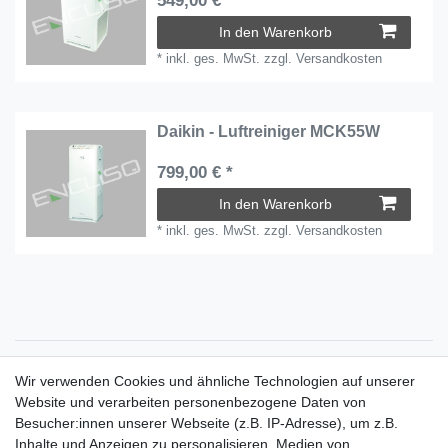
549,00 € *
In den Warenkorb
*
inkl. ges. MwSt.
zzgl.
Versandkosten
Daikin - Luftreiniger MCK55W
799,00 € *
In den Warenkorb
*
inkl. ges. MwSt.
zzgl.
Versandkosten
Zahlungsarten
Wir verwenden Cookies und ähnliche Technologien auf unserer
Versandkosten
Website und verarbeiten personenbezogene Daten von
Der Weg zur eigenen Klimaanlage
Besucher:innen unserer Webseite (z.B. IP-Adresse), um z.B.
Inbetriebnahme & Serviceleistungen
Inhalte und Anzeigen zu personalisieren, Medien von