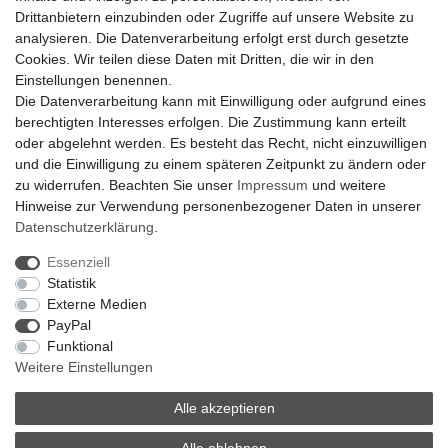
Für Interessierte aus der Schweiz
Drittanbietern einzubinden oder Zugriffe auf unsere Website zu
Klimaanlage = Wärmepumpe
analysieren. Die Datenverarbeitung erfolgt erst durch gesetzte
Hilfe
Cookies. Wir teilen diese Daten mit Dritten, die wir in den
Bankverbindung:
Einstellungen benennen.
encliso GmbH
Die Datenverarbeitung kann mit Einwilligung oder aufgrund eines
Kreissparkasse Verl
berechtigten Interesses erfolgen. Die Zustimmung kann erteilt
Kto-Nr. 25007352 - BLZ 47853520
oder abgelehnt werden. Es besteht das Recht, nicht einzuwilligen
BIC/SWIFT: WELADED1WDB
und die Einwilligung zu einem späteren Zeitpunkt zu ändern oder
IBAN: DE07 4785 3520 0025 0073 52
zu widerrufen. Beachten Sie unser
Impressum
und weitere
Hinweise zur Verwendung personenbezogener Daten in unserer
Daten­schutz­erklärung
.
Impressum
Daten­schutz­erklärung
AGB
Essenziell
Statistik
Externe Medien
Barrierefreiheitserklärung
Widerrufs­recht
PayPal
Funktional
Weitere Einstellungen
Kontakt
Vertrag widerrufen
Alle akzeptieren