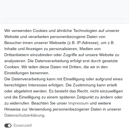
Zahlungsarten
Wir verwenden Cookies und ähnliche Technologien auf unserer
Versandkosten
Website und verarbeiten personenbezogene Daten von
Der Weg zur eigenen Klimaanlage
Besucher:innen unserer Webseite (z.B. IP-Adresse), um z.B.
Inbetriebnahme & Serviceleistungen
Inhalte und Anzeigen zu personalisieren, Medien von
Für Interessierte aus der Schweiz
Drittanbietern einzubinden oder Zugriffe auf unsere Website zu
Klimaanlage = Wärmepumpe
analysieren. Die Datenverarbeitung erfolgt erst durch gesetzte
Hilfe
Cookies. Wir teilen diese Daten mit Dritten, die wir in den
Bankverbindung:
Einstellungen benennen.
encliso GmbH
Die Datenverarbeitung kann mit Einwilligung oder aufgrund eines
Kreissparkasse Verl
berechtigten Interesses erfolgen. Die Zustimmung kann erteilt
Kto-Nr. 25007352 - BLZ 47853520
oder abgelehnt werden. Es besteht das Recht, nicht einzuwilligen
BIC/SWIFT: WELADED1WDB
und die Einwilligung zu einem späteren Zeitpunkt zu ändern oder
IBAN: DE07 4785 3520 0025 0073 52
zu widerrufen. Beachten Sie unser
Impressum
und weitere
Hinweise zur Verwendung personenbezogener Daten in unserer
Daten­schutz­erklärung
.
Impressum
Daten­schutz­erklärung
AGB
Essenziell