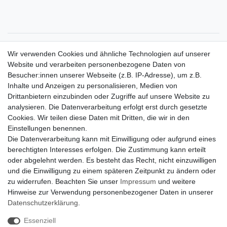
Zahlungsarten
Wir verwenden Cookies und ähnliche Technologien auf unserer
Versandkosten
Website und verarbeiten personenbezogene Daten von
Der Weg zur eigenen Klimaanlage
Besucher:innen unserer Webseite (z.B. IP-Adresse), um z.B.
Inbetriebnahme & Serviceleistungen
Inhalte und Anzeigen zu personalisieren, Medien von
Für Interessierte aus der Schweiz
Drittanbietern einzubinden oder Zugriffe auf unsere Website zu
Klimaanlage = Wärmepumpe
analysieren. Die Datenverarbeitung erfolgt erst durch gesetzte
Hilfe
Cookies. Wir teilen diese Daten mit Dritten, die wir in den
Bankverbindung:
Einstellungen benennen.
encliso GmbH
Die Datenverarbeitung kann mit Einwilligung oder aufgrund eines
Kreissparkasse Verl
berechtigten Interesses erfolgen. Die Zustimmung kann erteilt
Kto-Nr. 25007352 - BLZ 47853520
oder abgelehnt werden. Es besteht das Recht, nicht einzuwilligen
BIC/SWIFT: WELADED1WDB
und die Einwilligung zu einem späteren Zeitpunkt zu ändern oder
IBAN: DE07 4785 3520 0025 0073 52
zu widerrufen. Beachten Sie unser
Impressum
und weitere
Hinweise zur Verwendung personenbezogener Daten in unserer
Daten­schutz­erklärung
.
Impressum
Daten­schutz­erklärung
AGB
Essenziell