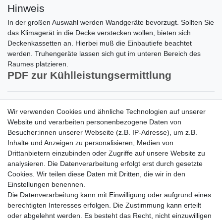
Hinweis
In der großen Auswahl werden Wandgeräte bevorzugt. Sollten Sie
das Klimagerät in die Decke verstecken wollen, bieten sich
Deckenkassetten an. Hierbei muß die Einbautiefe beachtet
werden. Truhengeräte lassen sich gut im unteren Bereich des
Raumes platzieren.
PDF zur Kühlleistungsermittlung
Zahlungsarten
Wir verwenden Cookies und ähnliche Technologien auf unserer
Versandkosten
Website und verarbeiten personenbezogene Daten von
Der Weg zur eigenen Klimaanlage
Besucher:innen unserer Webseite (z.B. IP-Adresse), um z.B.
Inbetriebnahme & Serviceleistungen
Inhalte und Anzeigen zu personalisieren, Medien von
Für Interessierte aus der Schweiz
Drittanbietern einzubinden oder Zugriffe auf unsere Website zu
Klimaanlage = Wärmepumpe
analysieren. Die Datenverarbeitung erfolgt erst durch gesetzte
Hilfe
Cookies. Wir teilen diese Daten mit Dritten, die wir in den
Bankverbindung:
Einstellungen benennen.
encliso GmbH
Die Datenverarbeitung kann mit Einwilligung oder aufgrund eines
Kreissparkasse Verl
berechtigten Interesses erfolgen. Die Zustimmung kann erteilt
Kto-Nr. 25007352 - BLZ 47853520
oder abgelehnt werden. Es besteht das Recht, nicht einzuwilligen