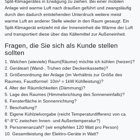
Split-Klimagerätes in Erwägung zu ziehen. Bei einer mobilen
Anlage wird warme Luft nach draußen geführt und zwangsläufig
durch den dadurch entstehenden Unterdruck weitere meist
warme Luft an anderer Stelle wieder in den Raum gesaugt. Ein
Split-Klimagerät entzieht mit der Inneneinheit die Wärme der Luft
und transportiert diese über das Kältemittel zur Außeneinheit.
Fragen, die Sie sich als Kunde stellen
sollten
1. Welchen (wieviele) Raum(Räume) möchte ich kühlen (heizen)?
2. Geräteart (Wand-, Truhen oder Deckenkassette)?
3. Größenordnung der Anlage (im Verhältnis zur Größe des
Raumes, Faustformel: 10m² = 1kW Kühlleistung)?
4. Alter der Räumlichkeiten (Dämmung)?
5. Lage des Raumes (Himmelsrichtung des Sonneneinfalls)?
6. Fensterfläche in Sonnenrichtung?
7. Beschattung?
8. Eigene Kühlzielvorgabe (reicht Temperaturdifferenz von ca.
6°-8°C zwischen Innen- und Außentemperatur?)
9. Personenanzahl? (wir empfehlen 120 Watt pro Person)
10. Gesamtleistung der Elektro-Geräte in Watt?