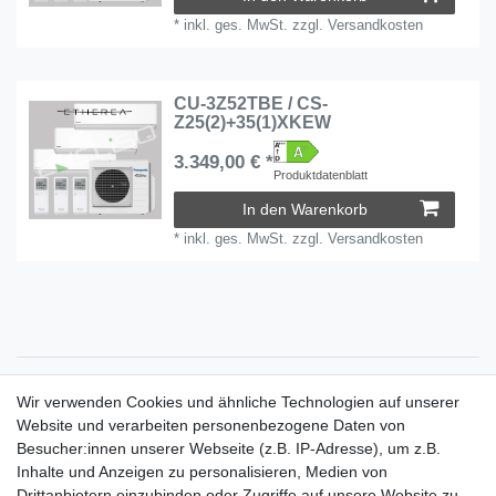
*
inkl. ges. MwSt.
zzgl.
Versandkosten
CU-3Z52TBE / CS-
Z25(2)+35(1)XKEW
3.349,00 € *
Produktdatenblatt
In den Warenkorb
*
inkl. ges. MwSt.
zzgl.
Versandkosten
Zahlungsarten
Wir verwenden Cookies und ähnliche Technologien auf unserer
Versandkosten
Website und verarbeiten personenbezogene Daten von
Der Weg zur eigenen Klimaanlage
Besucher:innen unserer Webseite (z.B. IP-Adresse), um z.B.
Inbetriebnahme & Serviceleistungen
Inhalte und Anzeigen zu personalisieren, Medien von
Für Interessierte aus der Schweiz
Drittanbietern einzubinden oder Zugriffe auf unsere Website zu