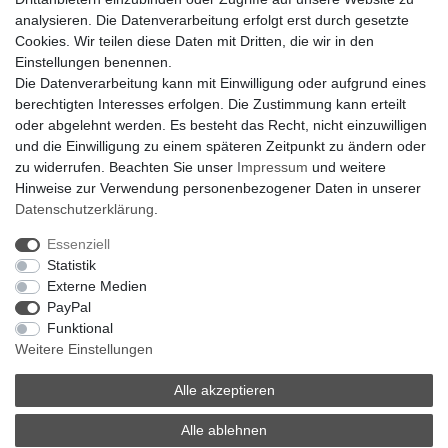
Klimaanlage = Wärmepumpe
analysieren. Die Datenverarbeitung erfolgt erst durch gesetzte
Hilfe
Cookies. Wir teilen diese Daten mit Dritten, die wir in den
Bankverbindung:
Einstellungen benennen.
encliso GmbH
Die Datenverarbeitung kann mit Einwilligung oder aufgrund eines
Kreissparkasse Verl
berechtigten Interesses erfolgen. Die Zustimmung kann erteilt
Kto-Nr. 25007352 - BLZ 47853520
oder abgelehnt werden. Es besteht das Recht, nicht einzuwilligen
BIC/SWIFT: WELADED1WDB
und die Einwilligung zu einem späteren Zeitpunkt zu ändern oder
IBAN: DE07 4785 3520 0025 0073 52
zu widerrufen. Beachten Sie unser
Impressum
und weitere
Hinweise zur Verwendung personenbezogener Daten in unserer
Daten­schutz­erklärung
.
Impressum
Daten­schutz­erklärung
AGB
Essenziell
Statistik
Externe Medien
Barrierefreiheitserklärung
Widerrufs­recht
PayPal
Funktional
Weitere Einstellungen
Kontakt
Vertrag widerrufen
Alle akzeptieren
Alle ablehnen
© Copyright 2026 | Alle Rechte vorbehalten.