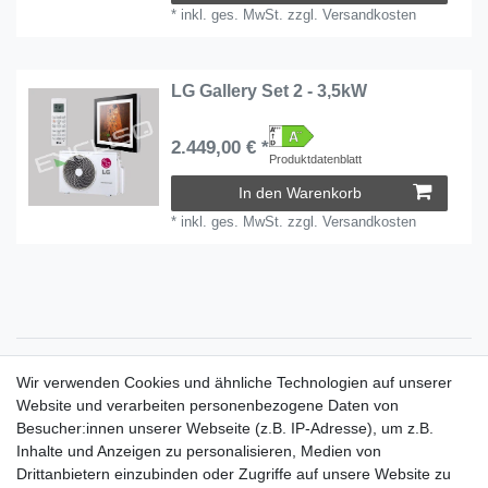
*
inkl. ges. MwSt.
zzgl.
Versandkosten
LG Gallery Set 2 - 3,5kW
2.449,00 € *
Produktdatenblatt
In den Warenkorb
*
inkl. ges. MwSt.
zzgl.
Versandkosten
Zahlungsarten
Wir verwenden Cookies und ähnliche Technologien auf unserer
Versandkosten
Website und verarbeiten personenbezogene Daten von
Der Weg zur eigenen Klimaanlage
Besucher:innen unserer Webseite (z.B. IP-Adresse), um z.B.
Inbetriebnahme & Serviceleistungen
Inhalte und Anzeigen zu personalisieren, Medien von
Für Interessierte aus der Schweiz
Drittanbietern einzubinden oder Zugriffe auf unsere Website zu
Klimaanlage = Wärmepumpe