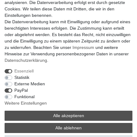
analysieren. Die Datenverarbeitung erfolgt erst durch gesetzte
Hilfe
Cookies. Wir teilen diese Daten mit Dritten, die wir in den
Bankverbindung:
Einstellungen benennen.
encliso GmbH
Die Datenverarbeitung kann mit Einwilligung oder aufgrund eines
Kreissparkasse Verl
berechtigten Interesses erfolgen. Die Zustimmung kann erteilt
Kto-Nr. 25007352 - BLZ 47853520
oder abgelehnt werden. Es besteht das Recht, nicht einzuwilligen
BIC/SWIFT: WELADED1WDB
und die Einwilligung zu einem späteren Zeitpunkt zu ändern oder
IBAN: DE07 4785 3520 0025 0073 52
zu widerrufen. Beachten Sie unser
Impressum
und weitere
Hinweise zur Verwendung personenbezogener Daten in unserer
Daten­schutz­erklärung
.
Impressum
Daten­schutz­erklärung
AGB
Essenziell
Statistik
Externe Medien
Barrierefreiheitserklärung
Widerrufs­recht
PayPal
Funktional
Weitere Einstellungen
Kontakt
Vertrag widerrufen
Alle akzeptieren
Alle ablehnen
© Copyright 2026 | Alle Rechte vorbehalten.