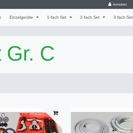
Anmelden
n
Einzelgeräte
1-fach Set
2-fach Set
3-fach Se
 Gr. C