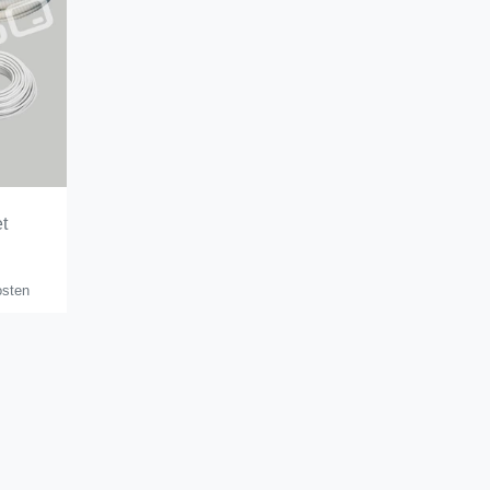
t
osten