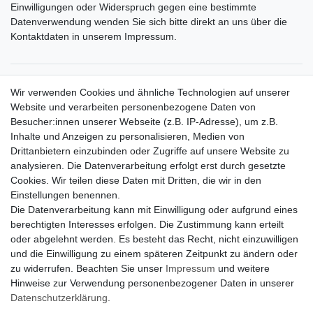
Einwilligungen oder Widerspruch gegen eine bestimmte
Datenverwendung wenden Sie sich bitte direkt an uns über die
Kontaktdaten in unserem Impressum.
Zahlungsarten
Wir verwenden Cookies und ähnliche Technologien auf unserer
Versandkosten
Website und verarbeiten personenbezogene Daten von
Der Weg zur eigenen Klimaanlage
Besucher:innen unserer Webseite (z.B. IP-Adresse), um z.B.
Inbetriebnahme & Serviceleistungen
Inhalte und Anzeigen zu personalisieren, Medien von
Für Interessierte aus der Schweiz
Drittanbietern einzubinden oder Zugriffe auf unsere Website zu
Klimaanlage = Wärmepumpe
analysieren. Die Datenverarbeitung erfolgt erst durch gesetzte
Hilfe
Cookies. Wir teilen diese Daten mit Dritten, die wir in den
Bankverbindung:
Einstellungen benennen.
encliso GmbH
Die Datenverarbeitung kann mit Einwilligung oder aufgrund eines
Kreissparkasse Verl
berechtigten Interesses erfolgen. Die Zustimmung kann erteilt
Kto-Nr. 25007352 - BLZ 47853520
oder abgelehnt werden. Es besteht das Recht, nicht einzuwilligen
BIC/SWIFT: WELADED1WDB
und die Einwilligung zu einem späteren Zeitpunkt zu ändern oder
IBAN: DE07 4785 3520 0025 0073 52
zu widerrufen. Beachten Sie unser
Impressum
und weitere
Hinweise zur Verwendung personenbezogener Daten in unserer
Daten­schutz­erklärung
.