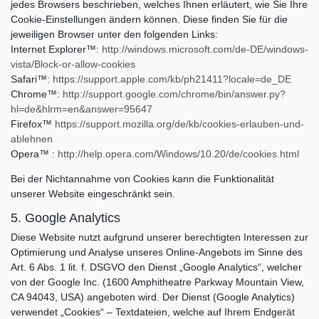
jedes Browsers beschrieben, welches Ihnen erläutert, wie Sie Ihre
Cookie-Einstellungen ändern können. Diese finden Sie für die
jeweiligen Browser unter den folgenden Links:
Internet Explorer™:
http://windows.microsoft.com/de-DE/windows-
vista/Block-or-allow-cookies
Safari™:
https://support.apple.com/kb/ph21411?locale=de_DE
Chrome™:
http://support.google.com/chrome/bin/answer.py?
hl=de&hlrm=en&answer=95647
Firefox™
https://support.mozilla.org/de/kb/cookies-erlauben-und-
ablehnen
Opera™ :
http://help.opera.com/Windows/10.20/de/cookies.html
Bei der Nichtannahme von Cookies kann die Funktionalität
unserer Website eingeschränkt sein.
5. Google Analytics
Diese Website nutzt aufgrund unserer berechtigten Interessen zur
Optimierung und Analyse unseres Online-Angebots im Sinne des
Art. 6 Abs. 1 lit. f. DSGVO den Dienst „Google Analytics“, welcher
von der Google Inc. (1600 Amphitheatre Parkway Mountain View,
CA 94043, USA) angeboten wird. Der Dienst (Google Analytics)
verwendet „Cookies“ – Textdateien, welche auf Ihrem Endgerät