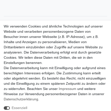
Zahlungsarten
Wir verwenden Cookies und ähnliche Technologien auf unserer
Versandkosten
Website und verarbeiten personenbezogene Daten von
Der Weg zur eigenen Klimaanlage
Besucher:innen unserer Webseite (z.B. IP-Adresse), um z.B.
Inbetriebnahme & Serviceleistungen
Inhalte und Anzeigen zu personalisieren, Medien von
Für Interessierte aus der Schweiz
Drittanbietern einzubinden oder Zugriffe auf unsere Website zu
Klimaanlage = Wärmepumpe
analysieren. Die Datenverarbeitung erfolgt erst durch gesetzte
Hilfe
Cookies. Wir teilen diese Daten mit Dritten, die wir in den
Bankverbindung:
Einstellungen benennen.
encliso GmbH
Die Datenverarbeitung kann mit Einwilligung oder aufgrund eines
Kreissparkasse Verl
berechtigten Interesses erfolgen. Die Zustimmung kann erteilt
Kto-Nr. 25007352 - BLZ 47853520
oder abgelehnt werden. Es besteht das Recht, nicht einzuwilligen
BIC/SWIFT: WELADED1WDB
und die Einwilligung zu einem späteren Zeitpunkt zu ändern oder
IBAN: DE07 4785 3520 0025 0073 52
zu widerrufen. Beachten Sie unser
Impressum
und weitere
Hinweise zur Verwendung personenbezogener Daten in unserer
Daten­schutz­erklärung
.
Impressum
Daten­schutz­erklärung
AGB
Essenziell