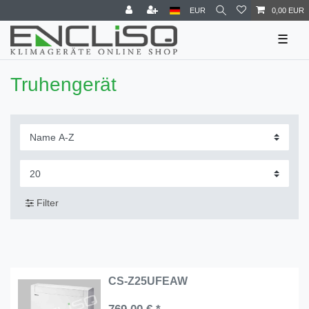
EUR
0,00 EUR
☰
Truhengerät
Filter
CS-Z25UFEAW