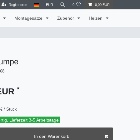
Registrieren
EUR
0
0,00 EUR
t
Montagesätze
Zubehör
Heizen
umpe
168
*
 EUR
€ / Stück
tig, Lieferzeit 3-5 Arbeitstage
In den Warenkorb