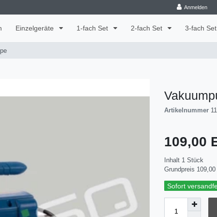
Anmelden
n
Einzelgeräte
1-fach Set
2-fach Set
3-fach Se
pe
Vakuump
Artikelnummer
1
109,00
Inhalt
1
Stück
Grundpreis
109,00 
Sofort versandfer