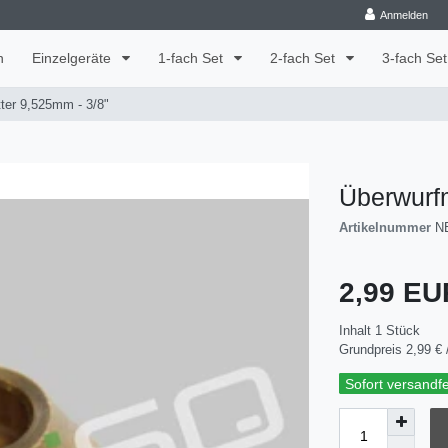
Anmelden
n
Einzelgeräte
1-fach Set
2-fach Set
3-fach Se
ter 9,525mm - 3/8"
Überwurfm
Artikelnummer
N
2,99 E
Inhalt
1
Stück
Grundpreis
2,99 € 
Sofort versandfer