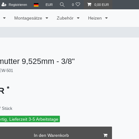
Registrieren
EUR
0
0,00 EUR
t
Montagesätze
Zubehör
Heizen
utter 9,525mm - 3/8"
EW-501
*
UR
/ Stück
tig, Lieferzeit 3-5 Arbeitstage
In den Warenkorb