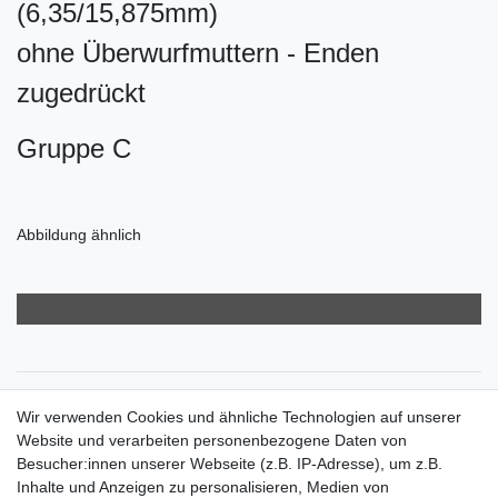
(6,35/15,875mm)
ohne Überwurfmuttern - Enden
zugedrückt
Gruppe C
Abbildung ähnlich
Zahlungsarten
Wir verwenden Cookies und ähnliche Technologien auf unserer
Versandkosten
Website und verarbeiten personenbezogene Daten von
Der Weg zur eigenen Klimaanlage
Besucher:innen unserer Webseite (z.B. IP-Adresse), um z.B.
Inbetriebnahme & Serviceleistungen
Inhalte und Anzeigen zu personalisieren, Medien von
Für Interessierte aus der Schweiz