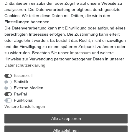
Drittanbietern einzubinden oder Zugriffe auf unsere Website zu
Klimaanlage = Wärmepumpe
analysieren. Die Datenverarbeitung erfolgt erst durch gesetzte
Hilfe
Cookies. Wir teilen diese Daten mit Dritten, die wir in den
Bankverbindung:
Einstellungen benennen.
encliso GmbH
Die Datenverarbeitung kann mit Einwilligung oder aufgrund eines
Kreissparkasse Verl
berechtigten Interesses erfolgen. Die Zustimmung kann erteilt
Kto-Nr. 25007352 - BLZ 47853520
oder abgelehnt werden. Es besteht das Recht, nicht einzuwilligen
BIC/SWIFT: WELADED1WDB
und die Einwilligung zu einem späteren Zeitpunkt zu ändern oder
IBAN: DE07 4785 3520 0025 0073 52
zu widerrufen. Beachten Sie unser
Impressum
und weitere
Hinweise zur Verwendung personenbezogener Daten in unserer
Daten­schutz­erklärung
.
Impressum
Daten­schutz­erklärung
AGB
Essenziell
Statistik
Externe Medien
Barrierefreiheitserklärung
Widerrufs­recht
PayPal
Funktional
Weitere Einstellungen
Kontakt
Vertrag widerrufen
Alle akzeptieren
Alle ablehnen