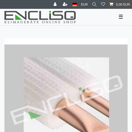
EUR
0,00 EUR
☰