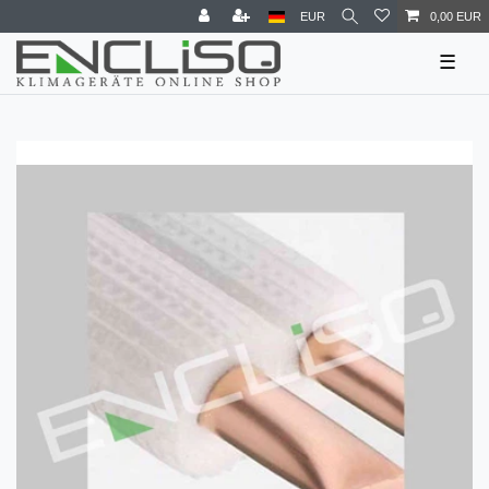
EUR
0,00 EUR
☰