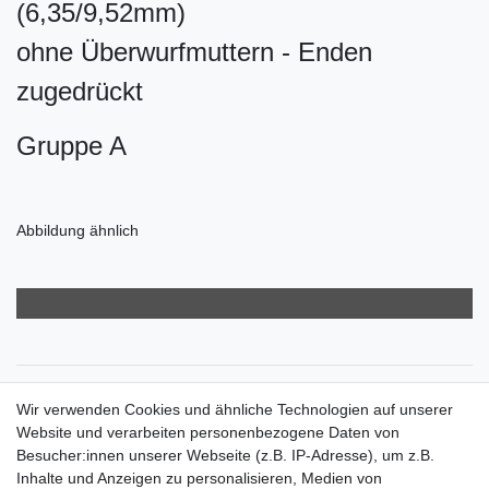
(6,35/9,52mm)
ohne Überwurfmuttern - Enden
zugedrückt
Gruppe A
Abbildung ähnlich
Zahlungsarten
Wir verwenden Cookies und ähnliche Technologien auf unserer
Versandkosten
Website und verarbeiten personenbezogene Daten von
Der Weg zur eigenen Klimaanlage
Besucher:innen unserer Webseite (z.B. IP-Adresse), um z.B.
Inbetriebnahme & Serviceleistungen
Inhalte und Anzeigen zu personalisieren, Medien von
Für Interessierte aus der Schweiz