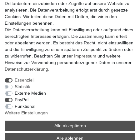
Drittanbietern einzubinden oder Zugriffe auf unsere Website zu
Klimaanlage = Wärmepumpe
analysieren. Die Datenverarbeitung erfolgt erst durch gesetzte
Hilfe
Cookies. Wir teilen diese Daten mit Dritten, die wir in den
Bankverbindung:
Einstellungen benennen.
encliso GmbH
Die Datenverarbeitung kann mit Einwilligung oder aufgrund eines
Kreissparkasse Verl
berechtigten Interesses erfolgen. Die Zustimmung kann erteilt
Kto-Nr. 25007352 - BLZ 47853520
oder abgelehnt werden. Es besteht das Recht, nicht einzuwilligen
BIC/SWIFT: WELADED1WDB
und die Einwilligung zu einem späteren Zeitpunkt zu ändern oder
IBAN: DE07 4785 3520 0025 0073 52
zu widerrufen. Beachten Sie unser
Impressum
und weitere
Hinweise zur Verwendung personenbezogener Daten in unserer
Daten­schutz­erklärung
.
Impressum
Daten­schutz­erklärung
AGB
Essenziell
Statistik
Externe Medien
Barrierefreiheitserklärung
Widerrufs­recht
PayPal
Funktional
Weitere Einstellungen
Kontakt
Vertrag widerrufen
Alle akzeptieren
Alle ablehnen