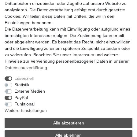
Drittanbietern einzubinden oder Zugriffe auf unsere Website zu
Klimaanlage = Wärmepumpe
analysieren. Die Datenverarbeitung erfolgt erst durch gesetzte
Hilfe
Cookies. Wir teilen diese Daten mit Dritten, die wir in den
Bankverbindung:
Einstellungen benennen.
encliso GmbH
Die Datenverarbeitung kann mit Einwilligung oder aufgrund eines
Kreissparkasse Verl
berechtigten Interesses erfolgen. Die Zustimmung kann erteilt
Kto-Nr. 25007352 - BLZ 47853520
oder abgelehnt werden. Es besteht das Recht, nicht einzuwilligen
BIC/SWIFT: WELADED1WDB
und die Einwilligung zu einem späteren Zeitpunkt zu ändern oder
IBAN: DE07 4785 3520 0025 0073 52
zu widerrufen. Beachten Sie unser
Impressum
und weitere
Hinweise zur Verwendung personenbezogener Daten in unserer
Daten­schutz­erklärung
.
Impressum
Daten­schutz­erklärung
AGB
Essenziell
Statistik
Externe Medien
Barrierefreiheitserklärung
Widerrufs­recht
PayPal
Funktional
Weitere Einstellungen
Kontakt
Vertrag widerrufen
Alle akzeptieren
Alle ablehnen