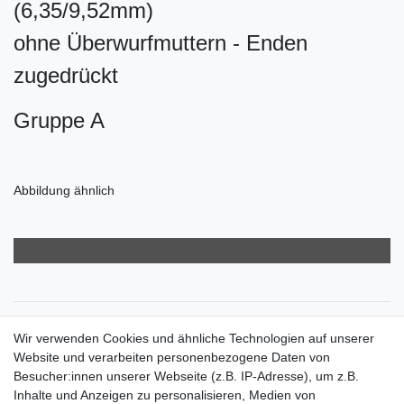
(6,35/9,52mm)
ohne Überwurfmuttern - Enden
zugedrückt
Gruppe A
Abbildung ähnlich
Zahlungsarten
Wir verwenden Cookies und ähnliche Technologien auf unserer
Versandkosten
Website und verarbeiten personenbezogene Daten von
Der Weg zur eigenen Klimaanlage
Besucher:innen unserer Webseite (z.B. IP-Adresse), um z.B.
Inbetriebnahme & Serviceleistungen
Inhalte und Anzeigen zu personalisieren, Medien von
Für Interessierte aus der Schweiz