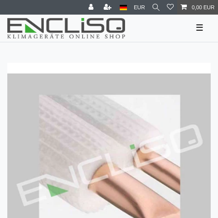
EUR
0,00 EUR
☰