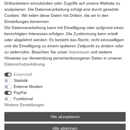
Drittanbietern einzubinden oder Zugriffe auf unsere Website zu
Klimaanlage = Wärmepumpe
analysieren. Die Datenverarbeitung erfolgt erst durch gesetzte
Hilfe
Cookies. Wir teilen diese Daten mit Dritten, die wir in den
Bankverbindung:
Einstellungen benennen.
encliso GmbH
Die Datenverarbeitung kann mit Einwilligung oder aufgrund eines
Kreissparkasse Verl
berechtigten Interesses erfolgen. Die Zustimmung kann erteilt
Kto-Nr. 25007352 - BLZ 47853520
oder abgelehnt werden. Es besteht das Recht, nicht einzuwilligen
BIC/SWIFT: WELADED1WDB
und die Einwilligung zu einem späteren Zeitpunkt zu ändern oder
IBAN: DE07 4785 3520 0025 0073 52
zu widerrufen. Beachten Sie unser
Impressum
und weitere
Hinweise zur Verwendung personenbezogener Daten in unserer
Daten­schutz­erklärung
.
Impressum
Daten­schutz­erklärung
AGB
Essenziell
Statistik
Externe Medien
Barrierefreiheitserklärung
Widerrufs­recht
PayPal
Funktional
Weitere Einstellungen
Kontakt
Vertrag widerrufen
Alle akzeptieren
Alle ablehnen