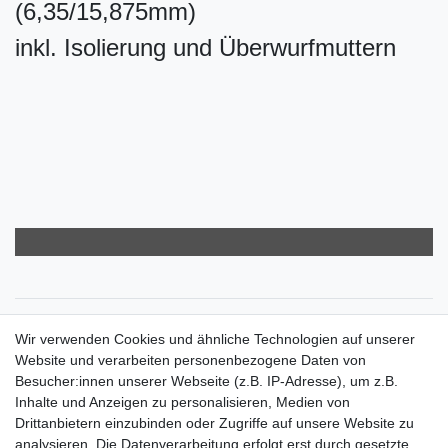
(6,35/15,875mm)
inkl. Isolierung und Überwurfmuttern
Zahlungsarten
Wir verwenden Cookies und ähnliche Technologien auf unserer
Versandkosten
Website und verarbeiten personenbezogene Daten von
Der Weg zur eigenen Klimaanlage
Besucher:innen unserer Webseite (z.B. IP-Adresse), um z.B.
Inbetriebnahme & Serviceleistungen
Inhalte und Anzeigen zu personalisieren, Medien von
Für Interessierte aus der Schweiz
Drittanbietern einzubinden oder Zugriffe auf unsere Website zu
Klimaanlage = Wärmepumpe
analysieren. Die Datenverarbeitung erfolgt erst durch gesetzte