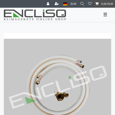
EUR
0,00 EUR
☰