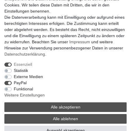
Hilfe
Cookies. Wir teilen diese Daten mit Dritten, die wir in den
Bankverbindung:
Einstellungen benennen.
encliso GmbH
Die Datenverarbeitung kann mit Einwilligung oder aufgrund eines
Kreissparkasse Verl
berechtigten Interesses erfolgen. Die Zustimmung kann erteilt
Kto-Nr. 25007352 - BLZ 47853520
oder abgelehnt werden. Es besteht das Recht, nicht einzuwilligen
BIC/SWIFT: WELADED1WDB
und die Einwilligung zu einem späteren Zeitpunkt zu ändern oder
IBAN: DE07 4785 3520 0025 0073 52
zu widerrufen. Beachten Sie unser
Impressum
und weitere
Hinweise zur Verwendung personenbezogener Daten in unserer
Daten­schutz­erklärung
.
Impressum
Daten­schutz­erklärung
AGB
Essenziell
Statistik
Externe Medien
Barrierefreiheitserklärung
Widerrufs­recht
PayPal
Funktional
Weitere Einstellungen
Kontakt
Vertrag widerrufen
Alle akzeptieren
Alle ablehnen
© Copyright 2026 | Alle Rechte vorbehalten.
Auswahl akzeptieren