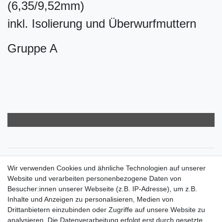
(6,35/9,52mm)
inkl. Isolierung und Überwurfmuttern
Gruppe A
Zahlungsarten
Wir verwenden Cookies und ähnliche Technologien auf unserer
Versandkosten
Website und verarbeiten personenbezogene Daten von
Der Weg zur eigenen Klimaanlage
Besucher:innen unserer Webseite (z.B. IP-Adresse), um z.B.
Inbetriebnahme & Serviceleistungen
Inhalte und Anzeigen zu personalisieren, Medien von
Für Interessierte aus der Schweiz
Drittanbietern einzubinden oder Zugriffe auf unsere Website zu
Klimaanlage = Wärmepumpe
analysieren. Die Datenverarbeitung erfolgt erst durch gesetzte