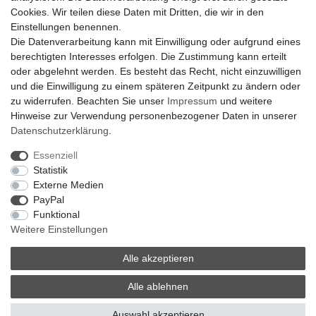
Hilfe
Cookies. Wir teilen diese Daten mit Dritten, die wir in den
Bankverbindung:
Einstellungen benennen.
encliso GmbH
Die Datenverarbeitung kann mit Einwilligung oder aufgrund eines
Kreissparkasse Verl
berechtigten Interesses erfolgen. Die Zustimmung kann erteilt
Kto-Nr. 25007352 - BLZ 47853520
oder abgelehnt werden. Es besteht das Recht, nicht einzuwilligen
BIC/SWIFT: WELADED1WDB
und die Einwilligung zu einem späteren Zeitpunkt zu ändern oder
IBAN: DE07 4785 3520 0025 0073 52
zu widerrufen. Beachten Sie unser
Impressum
und weitere
Hinweise zur Verwendung personenbezogener Daten in unserer
Daten­schutz­erklärung
.
Impressum
Daten­schutz­erklärung
AGB
Essenziell
Statistik
Externe Medien
Barrierefreiheitserklärung
Widerrufs­recht
PayPal
Funktional
Weitere Einstellungen
Kontakt
Vertrag widerrufen
Alle akzeptieren
Alle ablehnen
© Copyright 2026 | Alle Rechte vorbehalten.
Auswahl akzeptieren