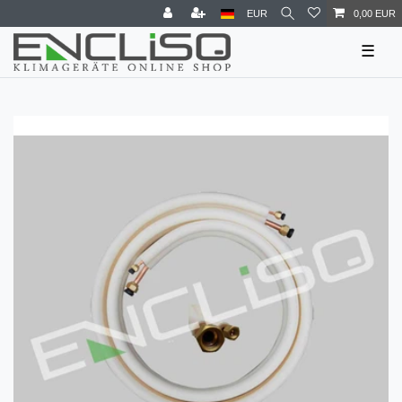
EUR
0,00 EUR
☰