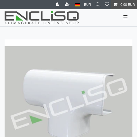
EUR
0,00 EUR
☰