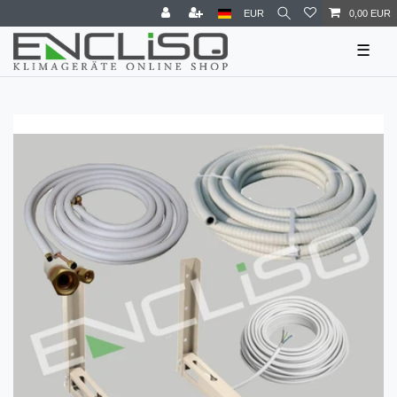
EUR
0,00 EUR
☰