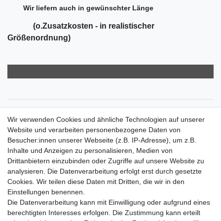
Wir liefern auch in gewünschter Länge
(o.Zusatzkosten - in realistischer
Größenordnung)
Zahlungsarten
Wir verwenden Cookies und ähnliche Technologien auf unserer
Versandkosten
Website und verarbeiten personenbezogene Daten von
Der Weg zur eigenen Klimaanlage
Besucher:innen unserer Webseite (z.B. IP-Adresse), um z.B.
Inbetriebnahme & Serviceleistungen
Inhalte und Anzeigen zu personalisieren, Medien von
Für Interessierte aus der Schweiz
Drittanbietern einzubinden oder Zugriffe auf unsere Website zu
Klimaanlage = Wärmepumpe
analysieren. Die Datenverarbeitung erfolgt erst durch gesetzte
Hilfe
Cookies. Wir teilen diese Daten mit Dritten, die wir in den
Bankverbindung:
Einstellungen benennen.
encliso GmbH
Die Datenverarbeitung kann mit Einwilligung oder aufgrund eines
Kreissparkasse Verl
berechtigten Interesses erfolgen. Die Zustimmung kann erteilt