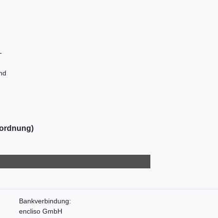
-
und
nordnung)
Bankverbindung:
encliso GmbH