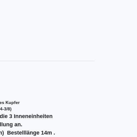
tes Kupfer
4-3/8)
 die 3 Inneneinheiten
llung an.
m) Bestelllänge 14m .