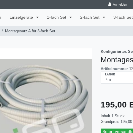
Anmelden
n
Einzelgeräte
1-fach Set
2-fach Set
3-fach Se
Montagesatz A für 3-fach Set
Konfiguriertes Se
Montagesa
Artikelnummer
1
LÄNGE
195,00
Inhalt
1
Stück
Grundpreis
195,00 
Sofort versandfer