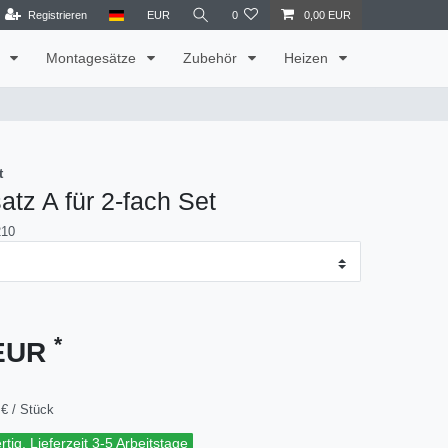
Registrieren
EUR
0
0,00 EUR
t
Montagesätze
Zubehör
Heizen
t
tz A für 2-fach Set
210
*
 EUR
€ / Stück
tig, Lieferzeit 3-5 Arbeitstage