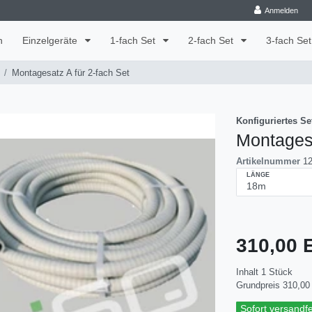
Anmelden
n
Einzelgeräte
1-fach Set
2-fach Set
3-fach Se
Montagesatz A für 2-fach Set
Konfiguriertes Se
Montagesa
Artikelnummer
1
LÄNGE
310,00
Inhalt
1
Stück
Grundpreis
310,00 
Sofort versandfer