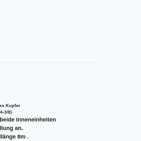
tes Kupfer
4-3/8)
 beide Inneneinheiten
llung an.
llänge 8m .