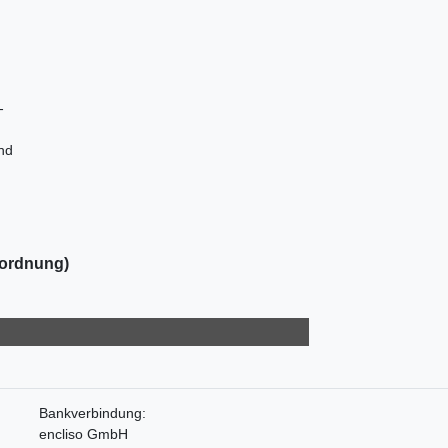
-
und
nordnung)
Bankverbindung:
encliso GmbH