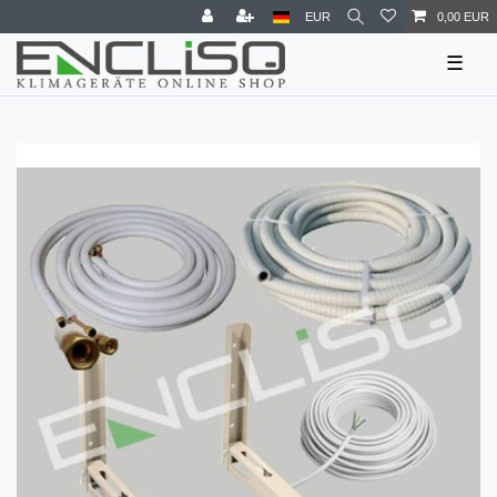
EUR
0,00 EUR
☰