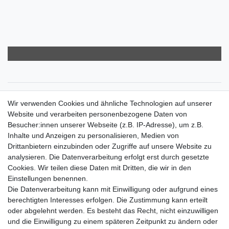
Zahlungsarten
Wir verwenden Cookies und ähnliche Technologien auf unserer
Versandkosten
Website und verarbeiten personenbezogene Daten von
Der Weg zur eigenen Klimaanlage
Besucher:innen unserer Webseite (z.B. IP-Adresse), um z.B.
Inbetriebnahme & Serviceleistungen
Inhalte und Anzeigen zu personalisieren, Medien von
Für Interessierte aus der Schweiz
Drittanbietern einzubinden oder Zugriffe auf unsere Website zu
Klimaanlage = Wärmepumpe
analysieren. Die Datenverarbeitung erfolgt erst durch gesetzte
Hilfe
Cookies. Wir teilen diese Daten mit Dritten, die wir in den
Bankverbindung:
Einstellungen benennen.
encliso GmbH
Die Datenverarbeitung kann mit Einwilligung oder aufgrund eines
Kreissparkasse Verl
berechtigten Interesses erfolgen. Die Zustimmung kann erteilt
Kto-Nr. 25007352 - BLZ 47853520
oder abgelehnt werden. Es besteht das Recht, nicht einzuwilligen
BIC/SWIFT: WELADED1WDB
und die Einwilligung zu einem späteren Zeitpunkt zu ändern oder