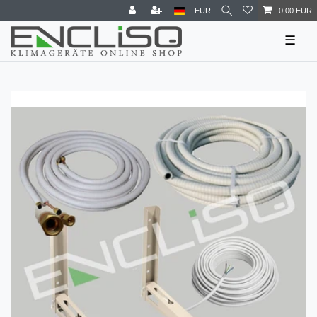
EUR
0,00 EUR
☰