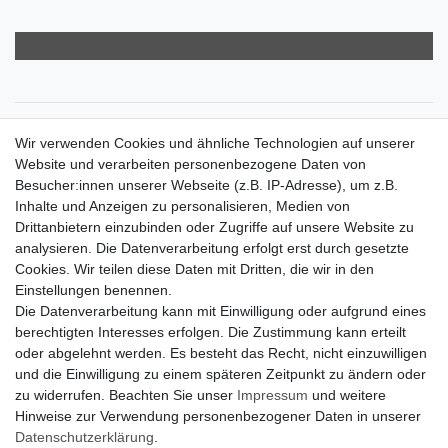
Zahlungsarten
Wir verwenden Cookies und ähnliche Technologien auf unserer
Versandkosten
Website und verarbeiten personenbezogene Daten von
Der Weg zur eigenen Klimaanlage
Besucher:innen unserer Webseite (z.B. IP-Adresse), um z.B.
Inbetriebnahme & Serviceleistungen
Inhalte und Anzeigen zu personalisieren, Medien von
Für Interessierte aus der Schweiz
Drittanbietern einzubinden oder Zugriffe auf unsere Website zu
Klimaanlage = Wärmepumpe
analysieren. Die Datenverarbeitung erfolgt erst durch gesetzte
Hilfe
Cookies. Wir teilen diese Daten mit Dritten, die wir in den
Bankverbindung:
Einstellungen benennen.
encliso GmbH
Die Datenverarbeitung kann mit Einwilligung oder aufgrund eines
Kreissparkasse Verl
berechtigten Interesses erfolgen. Die Zustimmung kann erteilt
Kto-Nr. 25007352 - BLZ 47853520
oder abgelehnt werden. Es besteht das Recht, nicht einzuwilligen
BIC/SWIFT: WELADED1WDB
und die Einwilligung zu einem späteren Zeitpunkt zu ändern oder
IBAN: DE07 4785 3520 0025 0073 52
zu widerrufen. Beachten Sie unser
Impressum
und weitere
Hinweise zur Verwendung personenbezogener Daten in unserer
Daten­schutz­erklärung
.