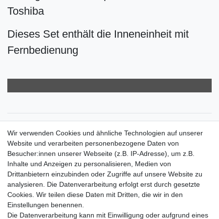
Toshiba
Dieses Set enthält die Inneneinheit mit
Fernbedienung
Zahlungsarten
Wir verwenden Cookies und ähnliche Technologien auf unserer
Versandkosten
Website und verarbeiten personenbezogene Daten von
Der Weg zur eigenen Klimaanlage
Besucher:innen unserer Webseite (z.B. IP-Adresse), um z.B.
Inbetriebnahme & Serviceleistungen
Inhalte und Anzeigen zu personalisieren, Medien von
Für Interessierte aus der Schweiz
Drittanbietern einzubinden oder Zugriffe auf unsere Website zu
Klimaanlage = Wärmepumpe
analysieren. Die Datenverarbeitung erfolgt erst durch gesetzte
Hilfe
Cookies. Wir teilen diese Daten mit Dritten, die wir in den
Bankverbindung:
Einstellungen benennen.
encliso GmbH
Die Datenverarbeitung kann mit Einwilligung oder aufgrund eines