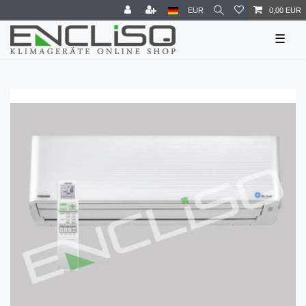
EUR
0,00 EUR
☰