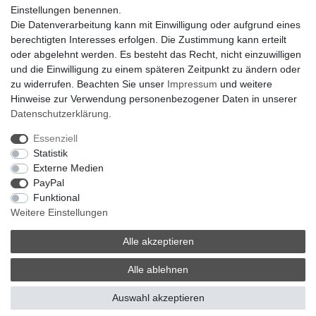
Bankverbindung:
Einstellungen benennen.
encliso GmbH
Die Datenverarbeitung kann mit Einwilligung oder aufgrund eines
Kreissparkasse Verl
berechtigten Interesses erfolgen. Die Zustimmung kann erteilt
Kto-Nr. 25007352 - BLZ 47853520
oder abgelehnt werden. Es besteht das Recht, nicht einzuwilligen
BIC/SWIFT: WELADED1WDB
und die Einwilligung zu einem späteren Zeitpunkt zu ändern oder
IBAN: DE07 4785 3520 0025 0073 52
zu widerrufen. Beachten Sie unser
Impressum
und weitere
Hinweise zur Verwendung personenbezogener Daten in unserer
Daten­schutz­erklärung
.
Impressum
Daten­schutz­erklärung
AGB
Essenziell
Statistik
Externe Medien
Barrierefreiheitserklärung
Widerrufs­recht
PayPal
Funktional
Weitere Einstellungen
Kontakt
Vertrag widerrufen
Alle akzeptieren
Alle ablehnen
© Copyright 2026 | Alle Rechte vorbehalten.
Auswahl akzeptieren