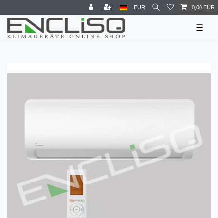
EUR
0,00 EUR
☰