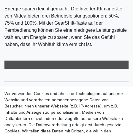
Energie sparen leicht gemacht: Die Inverter-Klimageräte
von Midea bieten drei Betriebsleistungsoptionen: 50%,
75% und 100%. Mit der GearShift-Taste auf der
Fernbedienung können Sie eine niedrigere Leistungsstufe
wählen, um Energie zu sparen, wenn Sie das Gefühl
haben, dass Ihr Wohlfühlklima erreicht ist.
Zahlungsarten
Wir verwenden Cookies und ähnliche Technologien auf unserer
Versandkosten
Website und verarbeiten personenbezogene Daten von
Der Weg zur eigenen Klimaanlage
Besucher:innen unserer Webseite (z.B. IP-Adresse), um z.B.
Inbetriebnahme & Serviceleistungen
Inhalte und Anzeigen zu personalisieren, Medien von
Für Interessierte aus der Schweiz
Drittanbietern einzubinden oder Zugriffe auf unsere Website zu
Klimaanlage = Wärmepumpe
analysieren. Die Datenverarbeitung erfolgt erst durch gesetzte
Hilfe
Cookies. Wir teilen diese Daten mit Dritten, die wir in den