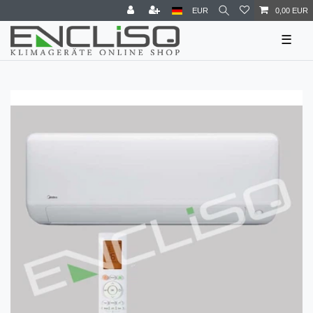
EUR
0,00 EUR
☰