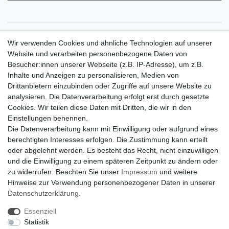
Zahlungsarten
Wir verwenden Cookies und ähnliche Technologien auf unserer
Versandkosten
Website und verarbeiten personenbezogene Daten von
Der Weg zur eigenen Klimaanlage
Besucher:innen unserer Webseite (z.B. IP-Adresse), um z.B.
Inbetriebnahme & Serviceleistungen
Inhalte und Anzeigen zu personalisieren, Medien von
Für Interessierte aus der Schweiz
Drittanbietern einzubinden oder Zugriffe auf unsere Website zu
Klimaanlage = Wärmepumpe
analysieren. Die Datenverarbeitung erfolgt erst durch gesetzte
Hilfe
Cookies. Wir teilen diese Daten mit Dritten, die wir in den
Bankverbindung:
Einstellungen benennen.
encliso GmbH
Die Datenverarbeitung kann mit Einwilligung oder aufgrund eines
Kreissparkasse Verl
berechtigten Interesses erfolgen. Die Zustimmung kann erteilt
Kto-Nr. 25007352 - BLZ 47853520
oder abgelehnt werden. Es besteht das Recht, nicht einzuwilligen
BIC/SWIFT: WELADED1WDB
und die Einwilligung zu einem späteren Zeitpunkt zu ändern oder
IBAN: DE07 4785 3520 0025 0073 52
zu widerrufen. Beachten Sie unser
Impressum
und weitere
Hinweise zur Verwendung personenbezogener Daten in unserer
Daten­schutz­erklärung
.
Impressum
Daten­schutz­erklärung
AGB
Essenziell
Statistik