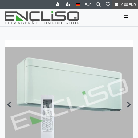
EUR
0,00 EUR
☰