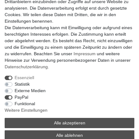
Drittanbietern einzubinden oder Zugriffe auf unsere Website zu
Klimaanlage = Wärmepumpe
analysieren. Die Datenverarbeitung erfolgt erst durch gesetzte
Hilfe
Cookies. Wir teilen diese Daten mit Dritten, die wir in den
Bankverbindung:
Einstellungen benennen.
encliso GmbH
Die Datenverarbeitung kann mit Einwilligung oder aufgrund eines
Kreissparkasse Verl
berechtigten Interesses erfolgen. Die Zustimmung kann erteilt
Kto-Nr. 25007352 - BLZ 47853520
oder abgelehnt werden. Es besteht das Recht, nicht einzuwilligen
BIC/SWIFT: WELADED1WDB
und die Einwilligung zu einem späteren Zeitpunkt zu ändern oder
IBAN: DE07 4785 3520 0025 0073 52
zu widerrufen. Beachten Sie unser
Impressum
und weitere
Hinweise zur Verwendung personenbezogener Daten in unserer
Daten­schutz­erklärung
.
Impressum
Daten­schutz­erklärung
AGB
Essenziell
Statistik
Externe Medien
Barrierefreiheitserklärung
Widerrufs­recht
PayPal
Funktional
Weitere Einstellungen
Kontakt
Vertrag widerrufen
Alle akzeptieren
Alle ablehnen
© Copyright 2026 | Alle Rechte vorbehalten.