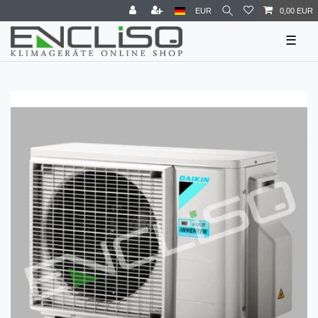
EUR
0,00 EUR
☰