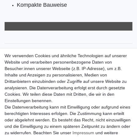
Kompakte Bauweise
Zahlungsarten
Wir verwenden Cookies und ähnliche Technologien auf unserer
Versandkosten
Website und verarbeiten personenbezogene Daten von
Der Weg zur eigenen Klimaanlage
Besucher:innen unserer Webseite (z.B. IP-Adresse), um z.B.
Inbetriebnahme & Serviceleistungen
Inhalte und Anzeigen zu personalisieren, Medien von
Für Interessierte aus der Schweiz
Drittanbietern einzubinden oder Zugriffe auf unsere Website zu
Klimaanlage = Wärmepumpe
analysieren. Die Datenverarbeitung erfolgt erst durch gesetzte
Hilfe
Cookies. Wir teilen diese Daten mit Dritten, die wir in den
Bankverbindung:
Einstellungen benennen.
encliso GmbH
Die Datenverarbeitung kann mit Einwilligung oder aufgrund eines
Kreissparkasse Verl
berechtigten Interesses erfolgen. Die Zustimmung kann erteilt
Kto-Nr. 25007352 - BLZ 47853520
oder abgelehnt werden. Es besteht das Recht, nicht einzuwilligen
BIC/SWIFT: WELADED1WDB
und die Einwilligung zu einem späteren Zeitpunkt zu ändern oder
IBAN: DE07 4785 3520 0025 0073 52
zu widerrufen. Beachten Sie unser
Impressum
und weitere