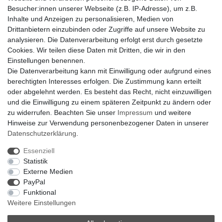
Der Weg zur eigenen Klimaanlage
Besucher:innen unserer Webseite (z.B. IP-Adresse), um z.B.
Inbetriebnahme & Serviceleistungen
Inhalte und Anzeigen zu personalisieren, Medien von
Für Interessierte aus der Schweiz
Drittanbietern einzubinden oder Zugriffe auf unsere Website zu
Klimaanlage = Wärmepumpe
analysieren. Die Datenverarbeitung erfolgt erst durch gesetzte
Hilfe
Cookies. Wir teilen diese Daten mit Dritten, die wir in den
Bankverbindung:
Einstellungen benennen.
encliso GmbH
Die Datenverarbeitung kann mit Einwilligung oder aufgrund eines
Kreissparkasse Verl
berechtigten Interesses erfolgen. Die Zustimmung kann erteilt
Kto-Nr. 25007352 - BLZ 47853520
oder abgelehnt werden. Es besteht das Recht, nicht einzuwilligen
BIC/SWIFT: WELADED1WDB
und die Einwilligung zu einem späteren Zeitpunkt zu ändern oder
IBAN: DE07 4785 3520 0025 0073 52
zu widerrufen. Beachten Sie unser
Impressum
und weitere
Hinweise zur Verwendung personenbezogener Daten in unserer
Daten­schutz­erklärung
.
Impressum
Daten­schutz­erklärung
AGB
Essenziell
Statistik
Externe Medien
Barrierefreiheitserklärung
Widerrufs­recht
PayPal
Funktional
Weitere Einstellungen
Kontakt
Vertrag widerrufen