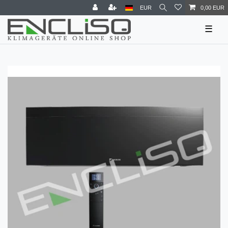
EUR
0,00 EUR
☰