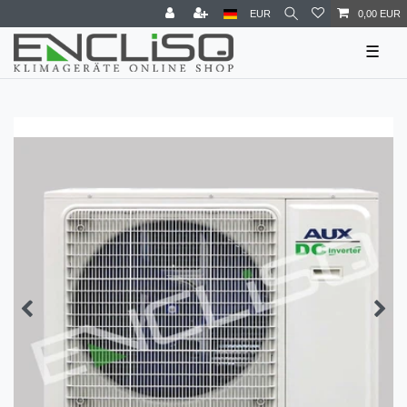
EUR
0,00 EUR
☰