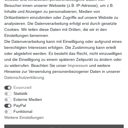
Der Weg zur eigenen Klimaanlage
Besucher:innen unserer Webseite (z.B. IP-Adresse), um z.B.
Inbetriebnahme & Serviceleistungen
Inhalte und Anzeigen zu personalisieren, Medien von
Für Interessierte aus der Schweiz
Drittanbietern einzubinden oder Zugriffe auf unsere Website zu
Klimaanlage = Wärmepumpe
analysieren. Die Datenverarbeitung erfolgt erst durch gesetzte
Hilfe
Cookies. Wir teilen diese Daten mit Dritten, die wir in den
Bankverbindung:
Einstellungen benennen.
encliso GmbH
Die Datenverarbeitung kann mit Einwilligung oder aufgrund eines
Kreissparkasse Verl
berechtigten Interesses erfolgen. Die Zustimmung kann erteilt
Kto-Nr. 25007352 - BLZ 47853520
oder abgelehnt werden. Es besteht das Recht, nicht einzuwilligen
BIC/SWIFT: WELADED1WDB
und die Einwilligung zu einem späteren Zeitpunkt zu ändern oder
IBAN: DE07 4785 3520 0025 0073 52
zu widerrufen. Beachten Sie unser
Impressum
und weitere
Hinweise zur Verwendung personenbezogener Daten in unserer
Daten­schutz­erklärung
.
Impressum
Daten­schutz­erklärung
AGB
Essenziell
Statistik
Externe Medien
Barrierefreiheitserklärung
Widerrufs­recht
PayPal
Funktional
Weitere Einstellungen
Kontakt
Vertrag widerrufen