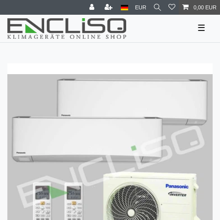
EUR
0,00 EUR
☰