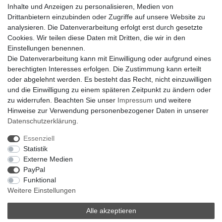
Inhalte und Anzeigen zu personalisieren, Medien von
Für Interessierte aus der Schweiz
Drittanbietern einzubinden oder Zugriffe auf unsere Website zu
Klimaanlage = Wärmepumpe
analysieren. Die Datenverarbeitung erfolgt erst durch gesetzte
Hilfe
Cookies. Wir teilen diese Daten mit Dritten, die wir in den
Bankverbindung:
Einstellungen benennen.
encliso GmbH
Die Datenverarbeitung kann mit Einwilligung oder aufgrund eines
Kreissparkasse Verl
berechtigten Interesses erfolgen. Die Zustimmung kann erteilt
Kto-Nr. 25007352 - BLZ 47853520
oder abgelehnt werden. Es besteht das Recht, nicht einzuwilligen
BIC/SWIFT: WELADED1WDB
und die Einwilligung zu einem späteren Zeitpunkt zu ändern oder
IBAN: DE07 4785 3520 0025 0073 52
zu widerrufen. Beachten Sie unser
Impressum
und weitere
Hinweise zur Verwendung personenbezogener Daten in unserer
Daten­schutz­erklärung
.
Impressum
Daten­schutz­erklärung
AGB
Essenziell
Statistik
Externe Medien
Barrierefreiheitserklärung
Widerrufs­recht
PayPal
Funktional
Weitere Einstellungen
Kontakt
Vertrag widerrufen
Alle akzeptieren