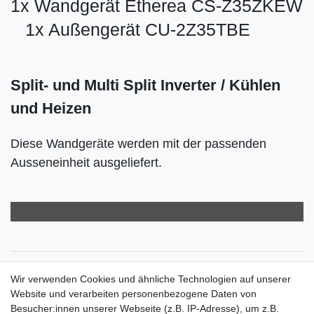
1x Wandgerät Etherea CS-Z35ZKEW
1x Außengerät CU-2Z35TBE
Split- und Multi Split Inverter / Kühlen
und Heizen
Diese Wandgeräte werden mit der passenden
Ausseneinheit ausgeliefert.
Zahlungsarten
Wir verwenden Cookies und ähnliche Technologien auf unserer
Versandkosten
Website und verarbeiten personenbezogene Daten von
Der Weg zur eigenen Klimaanlage
Besucher:innen unserer Webseite (z.B. IP-Adresse), um z.B.
Inbetriebnahme & Serviceleistungen