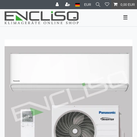
EUR
0,00 EUR
☰