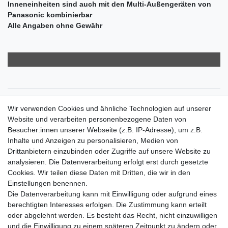
Inneneinheiten sind auch mit den Multi-Außengeräten von
Panasonic kombinierbar
Alle Angaben ohne Gewähr
Zahlungsarten
Wir verwenden Cookies und ähnliche Technologien auf unserer
Versandkosten
Website und verarbeiten personenbezogene Daten von
Der Weg zur eigenen Klimaanlage
Besucher:innen unserer Webseite (z.B. IP-Adresse), um z.B.
Inbetriebnahme & Serviceleistungen
Inhalte und Anzeigen zu personalisieren, Medien von
Für Interessierte aus der Schweiz
Drittanbietern einzubinden oder Zugriffe auf unsere Website zu
Klimaanlage = Wärmepumpe
analysieren. Die Datenverarbeitung erfolgt erst durch gesetzte
Hilfe
Cookies. Wir teilen diese Daten mit Dritten, die wir in den
Bankverbindung:
Einstellungen benennen.
encliso GmbH
Die Datenverarbeitung kann mit Einwilligung oder aufgrund eines
Kreissparkasse Verl
berechtigten Interesses erfolgen. Die Zustimmung kann erteilt
Kto-Nr. 25007352 - BLZ 47853520
oder abgelehnt werden. Es besteht das Recht, nicht einzuwilligen
BIC/SWIFT: WELADED1WDB
und die Einwilligung zu einem späteren Zeitpunkt zu ändern oder