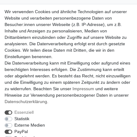
Zahlungsarten
Wir verwenden Cookies und ähnliche Technologien auf unserer
Versandkosten
Website und verarbeiten personenbezogene Daten von
Der Weg zur eigenen Klimaanlage
Besucher:innen unserer Webseite (z.B. IP-Adresse), um z.B.
Inbetriebnahme & Serviceleistungen
Inhalte und Anzeigen zu personalisieren, Medien von
Für Interessierte aus der Schweiz
Drittanbietern einzubinden oder Zugriffe auf unsere Website zu
Klimaanlage = Wärmepumpe
analysieren. Die Datenverarbeitung erfolgt erst durch gesetzte
Hilfe
Cookies. Wir teilen diese Daten mit Dritten, die wir in den
Bankverbindung:
Einstellungen benennen.
encliso GmbH
Die Datenverarbeitung kann mit Einwilligung oder aufgrund eines
Kreissparkasse Verl
berechtigten Interesses erfolgen. Die Zustimmung kann erteilt
Kto-Nr. 25007352 - BLZ 47853520
oder abgelehnt werden. Es besteht das Recht, nicht einzuwilligen
BIC/SWIFT: WELADED1WDB
und die Einwilligung zu einem späteren Zeitpunkt zu ändern oder
IBAN: DE07 4785 3520 0025 0073 52
zu widerrufen. Beachten Sie unser
Impressum
und weitere
Hinweise zur Verwendung personenbezogener Daten in unserer
Daten­schutz­erklärung
.
Impressum
Daten­schutz­erklärung
AGB
Essenziell
Statistik
Externe Medien
Barrierefreiheitserklärung
Widerrufs­recht
PayPal