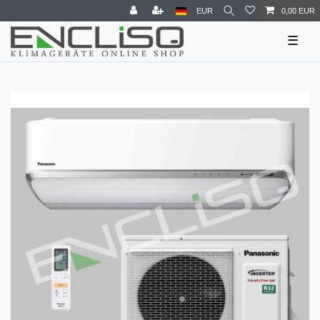
EUR
0,00 EUR
☰