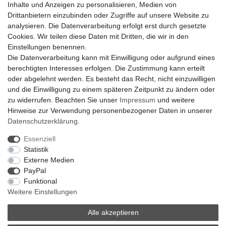
Inhalte und Anzeigen zu personalisieren, Medien von
Für Interessierte aus der Schweiz
Drittanbietern einzubinden oder Zugriffe auf unsere Website zu
Klimaanlage = Wärmepumpe
analysieren. Die Datenverarbeitung erfolgt erst durch gesetzte
Hilfe
Cookies. Wir teilen diese Daten mit Dritten, die wir in den
Bankverbindung:
Einstellungen benennen.
encliso GmbH
Die Datenverarbeitung kann mit Einwilligung oder aufgrund eines
Kreissparkasse Verl
berechtigten Interesses erfolgen. Die Zustimmung kann erteilt
Kto-Nr. 25007352 - BLZ 47853520
oder abgelehnt werden. Es besteht das Recht, nicht einzuwilligen
BIC/SWIFT: WELADED1WDB
und die Einwilligung zu einem späteren Zeitpunkt zu ändern oder
IBAN: DE07 4785 3520 0025 0073 52
zu widerrufen. Beachten Sie unser
Impressum
und weitere
Hinweise zur Verwendung personenbezogener Daten in unserer
Daten­schutz­erklärung
.
Impressum
Daten­schutz­erklärung
AGB
Essenziell
Statistik
Externe Medien
Barrierefreiheitserklärung
Widerrufs­recht
PayPal
Funktional
Weitere Einstellungen
Kontakt
Vertrag widerrufen
Alle akzeptieren