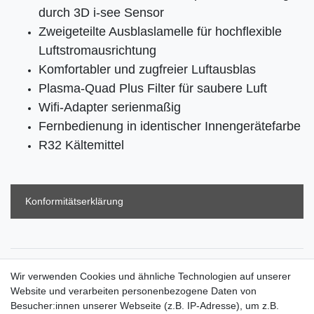
durch 3D i-see Sensor
Zweigeteilte Ausblaslamelle für hochﬂexible
Luftstromausrichtung
Komfortabler und zugfreier Luftausblas
Plasma-Quad Plus Filter für saubere Luft
Wifi-Adapter serienmaßig
Fernbedienung in identischer Innengerätefarbe
R32 Kältemittel
Konformitätserklärung
Zahlungsarten
Wir verwenden Cookies und ähnliche Technologien auf unserer
Versandkosten
Website und verarbeiten personenbezogene Daten von
Der Weg zur eigenen Klimaanlage
Besucher:innen unserer Webseite (z.B. IP-Adresse), um z.B.
Inbetriebnahme & Serviceleistungen