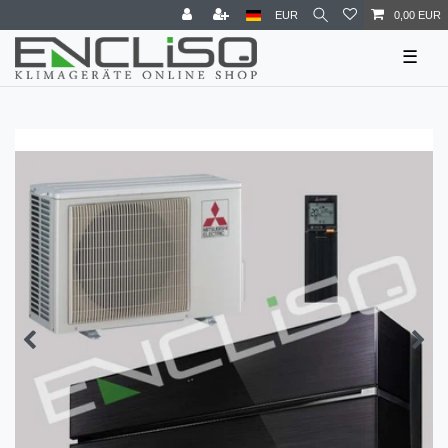
EUR
0,00 EUR
☰